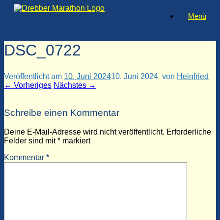
Zum
Menü
Inhalt
springen
DSC_0722
Veröffentlicht am
10. Juni 2024
10. Juni 2024
von
Heinfried
← Vorheriges
Nächstes →
Schreibe einen Kommentar
Deine E-Mail-Adresse wird nicht veröffentlicht.
Erforderliche
Felder sind mit
*
markiert
Kommentar
*