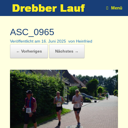
Zum
Menü
Inhalt
springen
ASC_0965
Veröffentlicht am
16. Juni 2025
von
Heinfried
← Vorheriges
Nächstes →