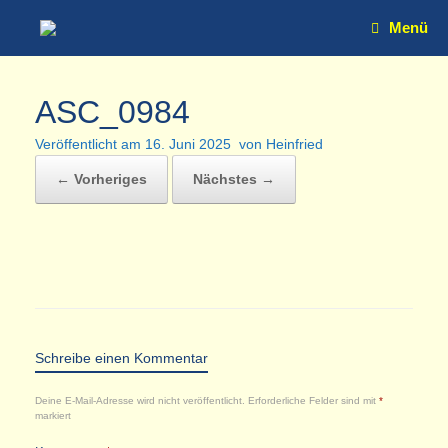
Zum
Menü
Inhalt
springen
ASC_0984
Veröffentlicht am
16. Juni 2025
von
Heinfried
← Vorheriges
Nächstes →
Schreibe einen Kommentar
Deine E-Mail-Adresse wird nicht veröffentlicht.
Erforderliche Felder sind mit
*
markiert