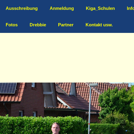
Ausschreibung
Anmeldung
Kiga_Schulen
Inf
Fotos
Drebbie
Partner
Kontakt usw.