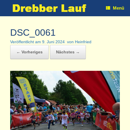
Zum
Menü
Inhalt
springen
DSC_0061
Veröffentlicht am
9. Juni 2024
von
Heinfried
← Vorheriges
Nächstes →