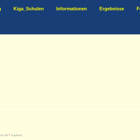
g
Kiga_Schulen
Informationen
Ergebnisse
F
ind mit
*
markiert