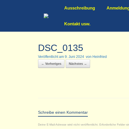
Zum
Ausschreibung
Anmeldun
Inhalt
springen
Kontakt usw.
DSC_0135
Veröffentlicht am
9. Juni 2024
von
Heinfried
← Vorheriges
Nächstes →
Schreibe einen Kommentar
Deine E-Mail-Adresse wird nicht veröffentlicht.
Erforderliche Felder s