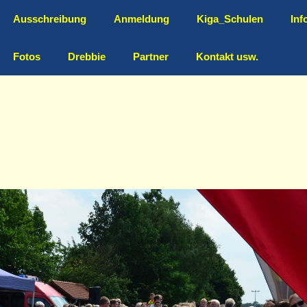
Ausschreibung
Anmeldung
Kiga_Schulen
Inf
Fotos
Drebbie
Partner
Kontakt usw.