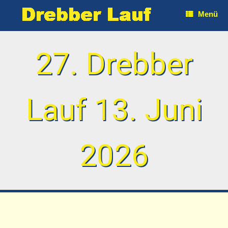
Zum
Menü
Inhalt
springen
Drebber
13. Juni
026