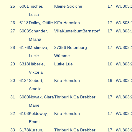
25
6001
Tischer,
Kleine Strolche
17
WU8
03:
Luisa
26
6118
Dalley, Ottilie
KiTa Hemsloh
17
WU8
03:
27
6003
Schander,
VillaKunterbuntBarnstorf
17
WU8
03:
Milana
28
6176
Mrstinova,
27356 Rotenburg
17
WU8
03:
Lucie
Wümme
29
6318
Häberle,
Lütke Lüe
16
WU8
03:
Viktoria
30
6124
Siebert,
KiTa Hemsloh
16
WU8
03:
Amelie
31
6080
Nowak, Clara
Thriburi KiGa Drebber
17
WU8
03:
Marie
32
6103
Koldewey,
KiTa Hemsloh
17
WU8
03:
Emmi
33
6178
Kursun,
Thriburi KiGa Drebber
17
WU8
03: