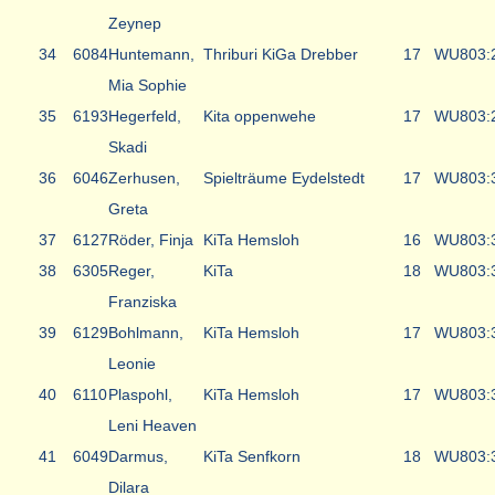
Zeynep
34
6084
Huntemann,
Thriburi KiGa Drebber
17
WU8
03:
Mia Sophie
35
6193
Hegerfeld,
Kita oppenwehe
17
WU8
03:
Skadi
36
6046
Zerhusen,
Spielträume Eydelstedt
17
WU8
03:
Greta
37
6127
Röder, Finja
KiTa Hemsloh
16
WU8
03:
38
6305
Reger,
KiTa
18
WU8
03:
Franziska
39
6129
Bohlmann,
KiTa Hemsloh
17
WU8
03:
Leonie
40
6110
Plaspohl,
KiTa Hemsloh
17
WU8
03:
Leni Heaven
41
6049
Darmus,
KiTa Senfkorn
18
WU8
03:
Dilara