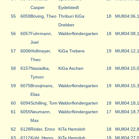
Casper
Eydelstedt
55
6059
Böving, Theo
Thriburi KiGa
18
MU8
04:06,
Drebber
56
6057
Fuhrmann,
Waldorfkindergarten
18
MU8
04:08,
Joel
57
6006
Hollmeyer,
KiGa Trebere
19
MU8
04:12,
Theo
58
6157
Nasiadka,
KiGa Aschen
18
MU8
04:15,
Tymon
59
6075
Brooijmans,
Waldorfkindergarten
19
MU8
04:15,
Elias
60
6094
Schilling, Tom
Waldorfkindergarten
18
MU8
04:18,
61
6055
Neumann,
Waldorfkindergarten
17
MU8
04:18,
Max
62
6128
Röder, Enno
KiTa Hemsloh
18
MU8
04:22,
63
6112
Kühl, Henry
KiTa Hemsloh
18
MU8
04:27,