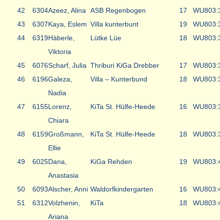
42
6304
Azeez, Alina
ASB Regenbogen
17
WU8
03:
43
6307
Kaya, Eslem
Villa kunterbunt
19
WU8
03:
44
6319
Häberle,
Lütke Lüe
18
WU8
03:
Viktoria
45
6076
Scharf, Julia
Thriburi KiGa Drebber
17
WU8
03:
46
6196
Galeza,
Villa – Kunterbund
18
WU8
03:
Nadia
47
6155
Lorenz,
KiTa St. Hülfe-Heede
16
WU8
03:
Chiara
48
6159
Großmann,
KiTa St. Hülfe-Heede
18
WU8
03:
Ellie
49
6025
Dana,
KiGa Rehden
19
WU8
03:
Anastasia
50
6093
Alscher, Anni
Waldorfkindergarten
16
WU8
03:
51
6312
Volzhenin,
KiTa
18
WU8
03:
Ariana