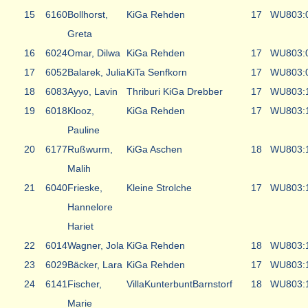
15
6160
Bollhorst,
KiGa Rehden
17
WU8
03:
Greta
16
6024
Omar, Dilwa
KiGa Rehden
17
WU8
03:
17
6052
Balarek, Julia
KiTa Senfkorn
17
WU8
03:
18
6083
Ayyo, Lavin
Thriburi KiGa Drebber
17
WU8
03:
19
6018
Klooz,
KiGa Rehden
17
WU8
03:
Pauline
20
6177
Rußwurm,
KiGa Aschen
18
WU8
03:
Malih
21
6040
Frieske,
Kleine Strolche
17
WU8
03:
Hannelore
Hariet
22
6014
Wagner, Jola
KiGa Rehden
18
WU8
03:
23
6029
Bäcker, Lara
KiGa Rehden
17
WU8
03:
24
6141
Fischer,
VillaKunterbuntBarnstorf
18
WU8
03:
Marie