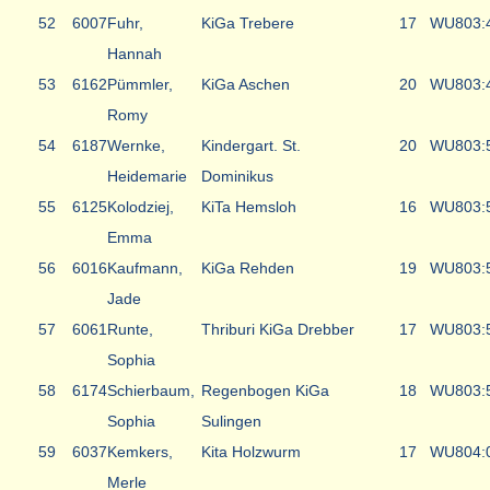
52
6007
Fuhr,
KiGa Trebere
17
WU8
03:
Hannah
53
6162
Pümmler,
KiGa Aschen
20
WU8
03:
Romy
54
6187
Wernke,
Kindergart. St.
20
WU8
03:
Heidemarie
Dominikus
55
6125
Kolodziej,
KiTa Hemsloh
16
WU8
03:
Emma
56
6016
Kaufmann,
KiGa Rehden
19
WU8
03:
Jade
57
6061
Runte,
Thriburi KiGa Drebber
17
WU8
03:
Sophia
58
6174
Schierbaum,
Regenbogen KiGa
18
WU8
03:
Sophia
Sulingen
59
6037
Kemkers,
Kita Holzwurm
17
WU8
04:
Merle