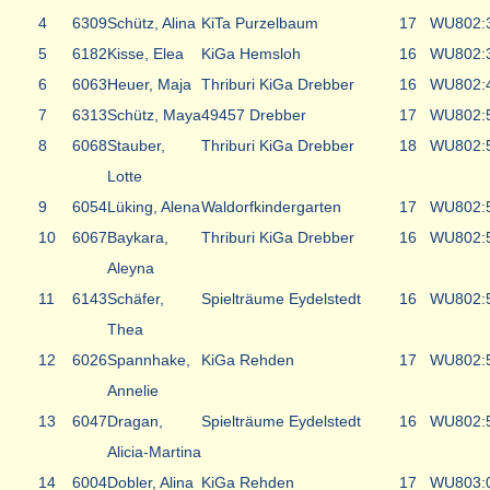
4
6309
Schütz, Alina
KiTa Purzelbaum
17
WU8
02:
5
6182
Kisse, Elea
KiGa Hemsloh
16
WU8
02:
6
6063
Heuer, Maja
Thriburi KiGa Drebber
16
WU8
02:
7
6313
Schütz, Maya
49457 Drebber
17
WU8
02:
8
6068
Stauber,
Thriburi KiGa Drebber
18
WU8
02:
Lotte
9
6054
Lüking, Alena
Waldorfkindergarten
17
WU8
02:
10
6067
Baykara,
Thriburi KiGa Drebber
16
WU8
02:
Aleyna
11
6143
Schäfer,
Spielträume Eydelstedt
16
WU8
02:
Thea
12
6026
Spannhake,
KiGa Rehden
17
WU8
02:
Annelie
13
6047
Dragan,
Spielträume Eydelstedt
16
WU8
02:
Alicia-Martina
14
6004
Dobler, Alina
KiGa Rehden
17
WU8
03: