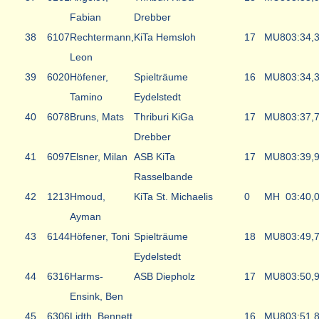
Fabian
Drebber
38
6107
Rechtermann,
KiTa Hemsloh
17
MU8
03:34,
Leon
39
6020
Höfener,
Spielträume
16
MU8
03:34,
Tamino
Eydelstedt
40
6078
Bruns, Mats
Thriburi KiGa
17
MU8
03:37,
Drebber
41
6097
Elsner, Milan
ASB KiTa
17
MU8
03:39,
Rasselbande
42
1213
Hmoud,
KiTa St. Michaelis
0
MH
03:40,
Ayman
43
6144
Höfener, Toni
Spielträume
18
MU8
03:49,
Eydelstedt
44
6316
Harms-
ASB Diepholz
17
MU8
03:50,
Ensink, Ben
45
6306
Lidth, Bennett
16
MU8
03:51,