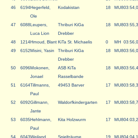
46
6194
Hegerfeld,
Kodakistan
18
MU8
03:54,
Ole
47
6088
Leupers,
Thriburi KiGa
18
MU8
03:55,
Luca Lion
Drebber
48
1214
Hmoud, Blant
KiTa St. Michaelis
0
MH
03:56,
49
6152
Misini, Yasin
Thriburi KiGa
18
MU8
03:56,
Drebber
50
6096
Mokonen,
ASB KiTa
18
MU8
03:56,
Jonael
Rasselbande
51
6164
Tillmanns,
49453 Barver
17
MU8
03:58,
Paul
52
6092
Gillmann,
Waldorfkindergarten
17
MU8
03:58,
Jante
53
6035
Hehlmann,
Kita Holzwurm
17
MU8
04:03,
Paul
54
6043
Weiland,
Spielträume
19
MU8
04:04,