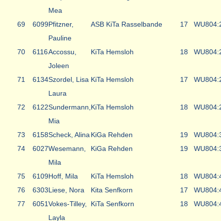
Mea
69
6099
Pfitzner,
ASB KiTa Rasselbande
17
WU8
04:
Pauline
70
6116
Accossu,
KiTa Hemsloh
18
WU8
04:
Joleen
71
6134
Szordel, Lisa
KiTa Hemsloh
17
WU8
04:
Laura
72
6122
Sundermann,
KiTa Hemsloh
18
WU8
04:
Mia
73
6158
Scheck, Alina
KiGa Rehden
19
WU8
04:
74
6027
Wesemann,
KiGa Rehden
19
WU8
04:
Mila
75
6109
Hoff, Mila
KiTa Hemsloh
18
WU8
04:
76
6303
Liese, Nora
Kita Senfkorn
17
WU8
04:
77
6051
Vokes-Tilley,
KiTa Senfkorn
18
WU8
04:
Layla