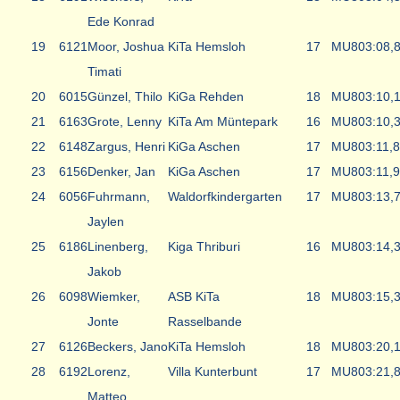
Ede Konrad
19
6121
Moor, Joshua
KiTa Hemsloh
17
MU8
03:08,
Timati
20
6015
Günzel, Thilo
KiGa Rehden
18
MU8
03:10,
21
6163
Grote, Lenny
KiTa Am Müntepark
16
MU8
03:10,
22
6148
Zargus, Henri
KiGa Aschen
17
MU8
03:11,8
23
6156
Denker, Jan
KiGa Aschen
17
MU8
03:11,9
24
6056
Fuhrmann,
Waldorfkindergarten
17
MU8
03:13,
Jaylen
25
6186
Linenberg,
Kiga Thriburi
16
MU8
03:14,
Jakob
26
6098
Wiemker,
ASB KiTa
18
MU8
03:15,
Jonte
Rasselbande
27
6126
Beckers, Jano
KiTa Hemsloh
18
MU8
03:20,
28
6192
Lorenz,
Villa Kunterbunt
17
MU8
03:21,
Matteo