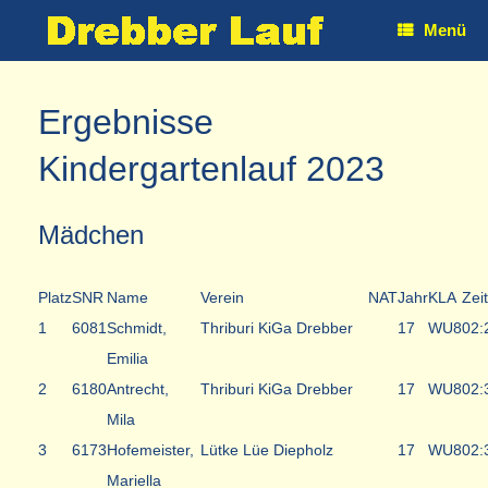
Zum
Menü
Inhalt
springen
Ergebnisse
Kindergartenlauf 2023
Mädchen
Platz
SNR
Name
Verein
NAT
Jahr
KLA
Zeit
1
6081
Schmidt,
Thriburi KiGa Drebber
17
WU8
02:
Emilia
2
6180
Antrecht,
Thriburi KiGa Drebber
17
WU8
02:
Mila
3
6173
Hofemeister,
Lütke Lüe Diepholz
17
WU8
02:
Mariella