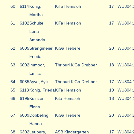
60
6114
König,
KiTa Hemsloh
17
WU8
04:
Martha
61
6102
Schulte,
KiTa Hemsloh
17
WU8
04:
Lena
Amanda
62
6005
Strangmeier,
KiGa Trebere
20
WU8
04:
Frieda
63
6002
Immoor,
Thriburi KiGa Drebber
18
WU8
04:
Emilia
64
6085
Ayyo, Aylin
Thriburi KiGa Drebber
17
WU8
04:
65
6113
König, Frieda
KiTa Hemsloh
19
WU8
04:
66
6195
Koinzer,
Kita Hemsloh
18
WU8
04:
Elena
67
6009
Döbbeling,
KiGa Trebere
20
WU8
04:
Hanna
68
6302
Leupers,
ASB Kindergarten
17
WU8
04: