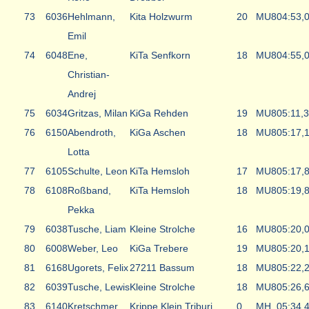
73
6036
Hehlmann,
Kita Holzwurm
20
MU8
04:53,
Emil
74
6048
Ene,
KiTa Senfkorn
18
MU8
04:55,
Christian-
Andrej
75
6034
Gritzas, Milan
KiGa Rehden
19
MU8
05:11,3
76
6150
Abendroth,
KiGa Aschen
18
MU8
05:17,
Lotta
77
6105
Schulte, Leon
KiTa Hemsloh
17
MU8
05:17,
78
6108
Roßband,
KiTa Hemsloh
18
MU8
05:19,
Pekka
79
6038
Tusche, Liam
Kleine Strolche
16
MU8
05:20,
80
6008
Weber, Leo
KiGa Trebere
19
MU8
05:20,
81
6168
Ugorets, Felix
27211 Bassum
18
MU8
05:22,
82
6039
Tusche, Lewis
Kleine Strolche
18
MU8
05:26,
83
6140
Kretschmer,
Krippe Klein Triburi
0
MH
05:34,