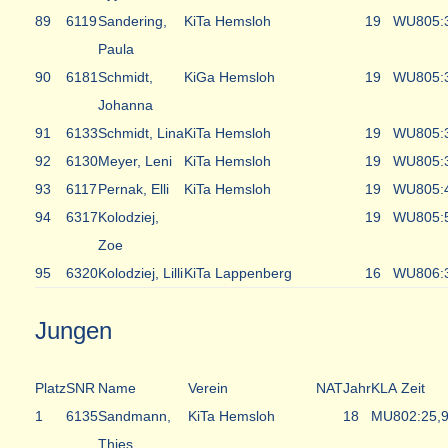
89
6119
Sandering,
KiTa Hemsloh
19
WU8
05:
Paula
90
6181
Schmidt,
KiGa Hemsloh
19
WU8
05:
Johanna
91
6133
Schmidt, Lina
KiTa Hemsloh
19
WU8
05:
92
6130
Meyer, Leni
KiTa Hemsloh
19
WU8
05:
93
6117
Pernak, Elli
KiTa Hemsloh
19
WU8
05:
94
6317
Kolodziej,
19
WU8
05:
Zoe
95
6320
Kolodziej, Lilli
KiTa Lappenberg
16
WU8
06:
Jungen
Platz
SNR
Name
Verein
NAT
Jahr
KLA
Zeit
1
6135
Sandmann,
KiTa Hemsloh
18
MU8
02:25,
Thies