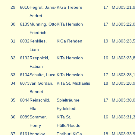
29
6010
Hegrut, Janis-
KiGa Trebere
17
MU8
03:21,
Andrei
30
6139
Münning, Otto
KiTa Hemsloh
17
MU8
03:22,
Friedrich
31
6032
Kenklies,
KiGa Rehden
19
MU8
03:23,
Liam
32
6132
Rzepnicki,
KiTa Hemsloh
16
MU8
03:23,
Fabian
33
6104
Schulte, Luca
KiTa Hemsloh
17
MU8
03:28,
34
6073
van Gordan,
KiTa St. Michaelis
18
MU8
03:28,
Bennet
35
6044
Reinschild,
Spielträume
17
MU8
03:30,
Ella
Eydelstedt
36
6089
Sommer,
KiTa St.
16
MU8
03:31,
Henry
Hülfe/Heede
37
6161
Angelov,
Thriburi KiGa
18
MU8
03:33,