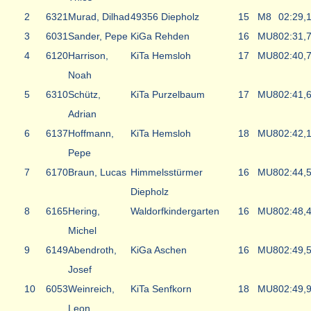
2
6321
Murad, Dilhad
49356 Diepholz
15
M8
02:29,
3
6031
Sander, Pepe
KiGa Rehden
16
MU8
02:31,
4
6120
Harrison,
KiTa Hemsloh
17
MU8
02:40,
Noah
5
6310
Schütz,
KiTa Purzelbaum
17
MU8
02:41,
Adrian
6
6137
Hoffmann,
KiTa Hemsloh
18
MU8
02:42,
Pepe
7
6170
Braun, Lucas
Himmelsstürmer
16
MU8
02:44,
Diepholz
8
6165
Hering,
Waldorfkindergarten
16
MU8
02:48,
Michel
9
6149
Abendroth,
KiGa Aschen
16
MU8
02:49,
Josef
10
6053
Weinreich,
KiTa Senfkorn
18
MU8
02:49,
Leon