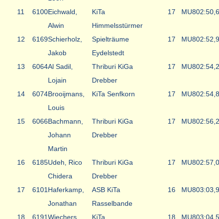
11
6100
Eichwald,
KiTa
17
MU8
02:50,
Alwin
Himmelsstürmer
12
6169
Schierholz,
Spielträume
17
MU8
02:52,
Jakob
Eydelstedt
13
6064
Al Sadil,
Thriburi KiGa
17
MU8
02:54,
Lojain
Drebber
14
6074
Brooijmans,
KiTa Senfkorn
17
MU8
02:54,
Louis
15
6066
Bachmann,
Thriburi KiGa
17
MU8
02:56,
Johann
Drebber
Martin
16
6185
Udeh, Rico
Thriburi KiGa
17
MU8
02:57,
Chidera
Drebber
17
6101
Haferkamp,
ASB KiTa
16
MU8
03:03,
Jonathan
Rasselbande
18
6191
Wiechers,
KiTa
18
MU8
03:04,