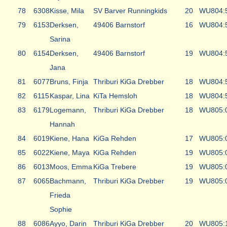
78
6308
Kisse, Mila
SV Barver Runningkids
20
WU8
04:
79
6153
Derksen,
49406 Barnstorf
16
WU8
04:
Sarina
80
6154
Derksen,
49406 Barnstorf
19
WU8
04:
Jana
81
6077
Bruns, Finja
Thriburi KiGa Drebber
18
WU8
04:
82
6115
Kaspar, Lina
KiTa Hemsloh
18
WU8
04:
83
6179
Logemann,
Thriburi KiGa Drebber
18
WU8
05:
Hannah
84
6019
Kiene, Hana
KiGa Rehden
17
WU8
05:
85
6022
Kiene, Maya
KiGa Rehden
19
WU8
05:
86
6013
Moos, Emma
KiGa Trebere
19
WU8
05:
87
6065
Bachmann,
Thriburi KiGa Drebber
19
WU8
05:
Frieda
Sophie
88
6086
Ayyo, Darin
Thriburi KiGa Drebber
20
WU8
05: