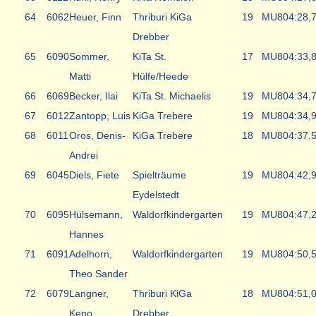
64
6062
Heuer, Finn
Thriburi KiGa
19
MU8
04:28,
Drebber
65
6090
Sommer,
KiTa St.
17
MU8
04:33,
Matti
Hülfe/Heede
66
6069
Becker, Ilai
KiTa St. Michaelis
19
MU8
04:34,
67
6012
Zantopp, Luis
KiGa Trebere
19
MU8
04:34,
68
6011
Oros, Denis-
KiGa Trebere
18
MU8
04:37,
Andrei
69
6045
Diels, Fiete
Spielträume
19
MU8
04:42,
Eydelstedt
70
6095
Hülsemann,
Waldorfkindergarten
19
MU8
04:47,
Hannes
71
6091
Adelhorn,
Waldorfkindergarten
19
MU8
04:50,
Theo Sander
72
6079
Langner,
Thriburi KiGa
18
MU8
04:51,
Keno
Drebber