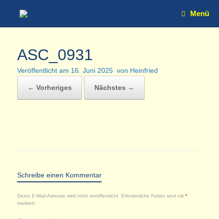
Zum
Menü
Inhalt
springen
ASC_0931
Veröffentlicht am
16. Juni 2025
von
Heinfried
← Vorheriges
Nächstes →
Schreibe einen Kommentar
Deine E-Mail-Adresse wird nicht veröffentlicht.
Erforderliche Felder sind mit
*
markiert